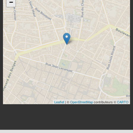
−
Leaflet
| ©
OpenStreetMap
contributeurs ©
CARTO